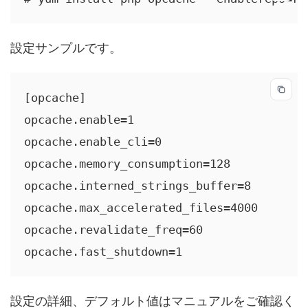
設定サンプルです。
[opcache]

opcache.enable=1

opcache.enable_cli=0

opcache.memory_consumption=128

opcache.interned_strings_buffer=8

opcache.max_accelerated_files=4000

opcache.revalidate_freq=60

opcache.fast_shutdown=1
設定の詳細、デフォルト値はマニュアルをご確認く