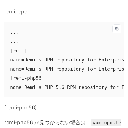
remi.repo
...

...

[remi]

name=Remi's RPM repository for Enterprise
name=Remi's RPM repository for Enterprise
[remi-php56]

name=Remi's PHP 5.6 RPM repository for En
[remi-php56]
remi-php56 が見つからない場合は、
yum update