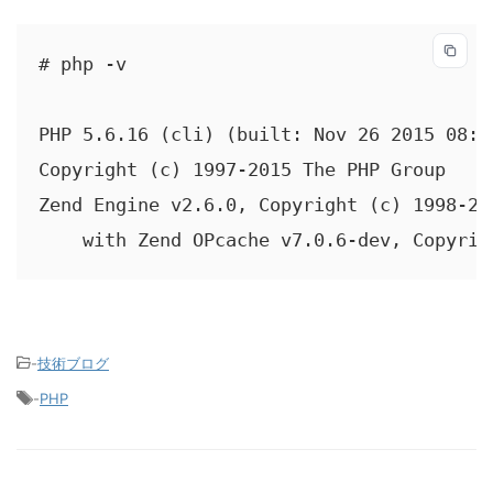
# php -v

PHP 5.6.16 (cli) (built: Nov 26 2015 08:01
Copyright (c) 1997-2015 The PHP Group

Zend Engine v2.6.0, Copyright (c) 1998-20
    with Zend OPcache v7.0.6-dev, Copyrig
-
技術ブログ
-
PHP