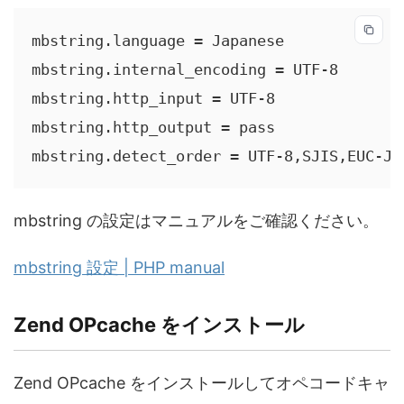
mbstring.language = Japanese

mbstring.internal_encoding = UTF-8

mbstring.http_input = UTF-8

mbstring.http_output = pass

mbstring.detect_order = UTF-8,SJIS,EUC-JP
mbstring の設定はマニュアルをご確認ください。
mbstring 設定 | PHP manual
Zend OPcache をインストール
Zend OPcache をインストールしてオペコードキャ