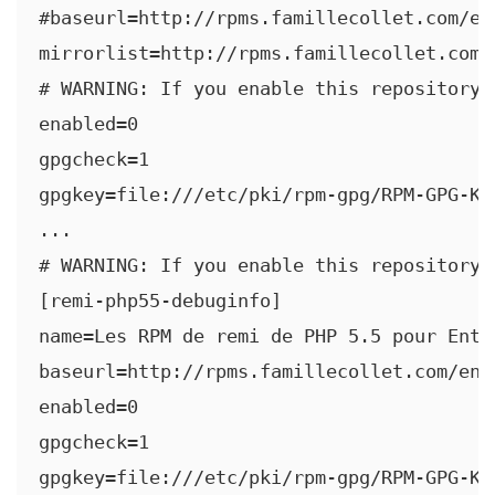
#baseurl=http://rpms.famillecollet.com/en
mirrorlist=http://rpms.famillecollet.com/
# WARNING: If you enable this repository,
enabled=0

gpgcheck=1

gpgkey=file:///etc/pki/rpm-gpg/RPM-GPG-KEY
...

# WARNING: If you enable this repository,
[remi-php55-debuginfo]

name=Les RPM de remi de PHP 5.5 pour Ente
baseurl=http://rpms.famillecollet.com/ent
enabled=0

gpgcheck=1

gpgkey=file:///etc/pki/rpm-gpg/RPM-GPG-KE