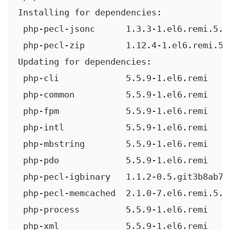
Installing for dependencies:

 php-pecl-jsonc      1.3.3-1.el6.remi.5.5
 php-pecl-zip        1.12.4-1.el6.remi.5.
Updating for dependencies:

 php-cli             5.5.9-1.el6.remi    
 php-common          5.5.9-1.el6.remi    
 php-fpm             5.5.9-1.el6.remi    
 php-intl            5.5.9-1.el6.remi    
 php-mbstring        5.5.9-1.el6.remi    
 php-pdo             5.5.9-1.el6.remi    
 php-pecl-igbinary   1.1.2-0.5.git3b8ab7e
 php-pecl-memcached  2.1.0-7.el6.remi.5.5
 php-process         5.5.9-1.el6.remi    
 php-xml             5.5.9-1.el6.remi    