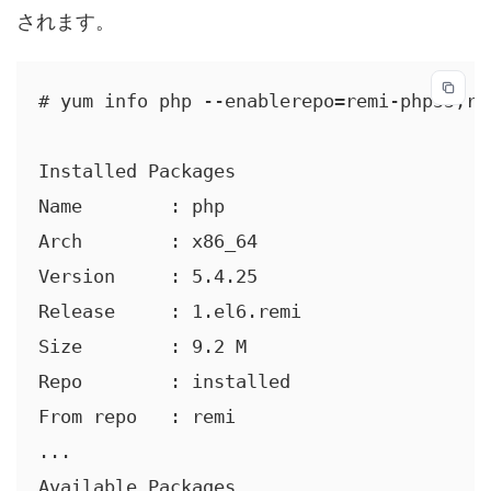
されます。
# yum info php --enablerepo=remi-php55,rem
Installed Packages

Name        : php

Arch        : x86_64

Version     : 5.4.25

Release     : 1.el6.remi

Size        : 9.2 M

Repo        : installed

From repo   : remi

...

Available Packages
