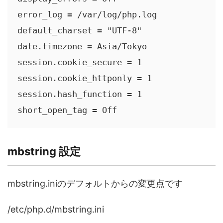
error_log = /var/log/php.log

default_charset = "UTF-8"

date.timezone = Asia/Tokyo

session.cookie_secure = 1

session.cookie_httponly = 1

session.hash_function = 1

short_open_tag = Off
mbstring 設定
mbstring.iniのデフォルトからの変更点です
/etc/php.d/mbstring.ini