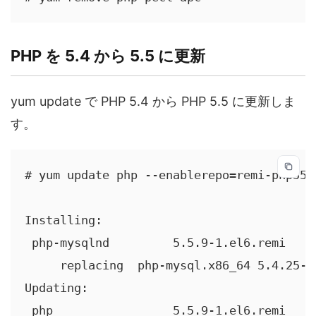
PHP を 5.4 から 5.5 に更新
yum update で PHP 5.4 から PHP 5.5 に更新しま
す。
# yum update php --enablerepo=remi-php55,r
Installing:

 php-mysqlnd         5.5.9-1.el6.remi    
     replacing  php-mysql.x86_64 5.4.25-1.
Updating:

 php                 5.5.9-1.el6.remi    