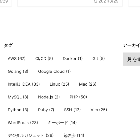
8/29
2021/8/29
タグ
アーカ
AWS
(67)
CI/CD
(5)
Docker
(1)
Git
(5)
Golang
(3)
Google Cloud
(1)
IntelliJ IDEA
(33)
Linux
(25)
Mac
(26)
MySQL
(8)
Node.js
(2)
PHP
(50)
Python
(3)
Ruby
(7)
SSH
(12)
Vim
(25)
WordPress
(23)
キーボード
(14)
デジタルガジェット
(26)
勉強会
(14)