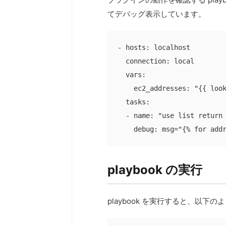
てデバッグ表示しています。
- hosts: localhost

  connection: local

  vars:

    ec2_addresses: "{{ look
  tasks:

  - name: "use list return 
    debug: msg="{% for add
playbook の実行
playbook を実行すると、以下