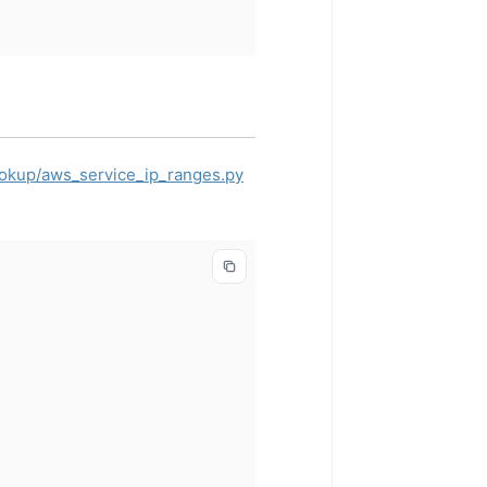
ookup/aws_service_ip_ranges.py