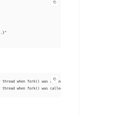
.}"

 thread when fork() was called.

r thread when fork() was called. We cannot safely call i