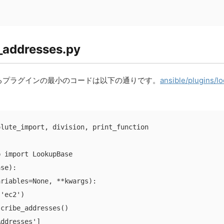
_addresses.py
を取得するプラグインの最小のコードは以下の通りです。
ansible/plugins/l
lute_import, division, print_function

 import LookupBase

se):

riables=None, **kwargs):

'ec2')

cribe_addresses()

Addresses']