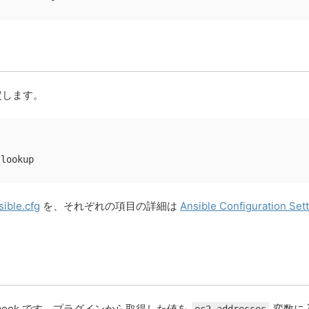
を指定します。
/lookup
sible.cfg
を、それぞれの項目の詳細は
Ansible Configuration Se
ybook です。プラグインから取得した値を
変数に
ec2_addresses