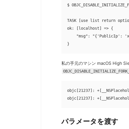
$ OBJC_DISABLE_INITIALIZE_F
TASK [use list return optio
ok: [localhost] => {

    "msg": "{'PublicIp': 'x
}
私の手元のマシン macOS High 
OBJC_DISABLE_INITIALIZE_FORK
objc[21237]: +[__NSPlacehol
objc[21237]: +[__NSPlaceho
パラメータを渡す