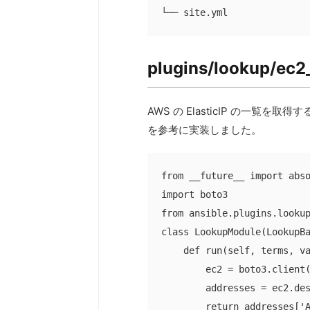
└── site.yml
plugins/lookup/ec2
AWS の ElasticIP の一覧
を参考に実装しました。
from __future__ import abso
import boto3

from ansible.plugins.lookup
class LookupModule(LookupBa
    def run(self, terms, va
        ec2 = boto3.client(
        addresses = ec2.des
        return addresses['