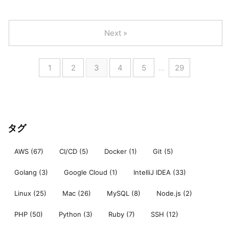
Next »
1
2
3
4
5
…
29
タグ
AWS
(67)
CI/CD
(5)
Docker
(1)
Git
(5)
Golang
(3)
Google Cloud
(1)
IntelliJ IDEA
(33)
Linux
(25)
Mac
(26)
MySQL
(8)
Node.js
(2)
PHP
(50)
Python
(3)
Ruby
(7)
SSH
(12)