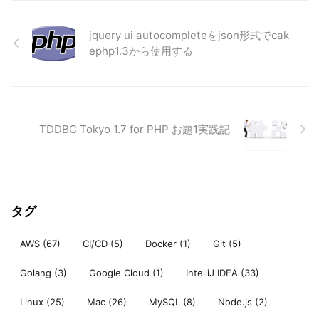
jquery ui autocompleteをjson形式でcak
ephp1.3から使用する
TDDBC Tokyo 1.7 for PHP お題1実践記
タグ
AWS
(67)
CI/CD
(5)
Docker
(1)
Git
(5)
Golang
(3)
Google Cloud
(1)
IntelliJ IDEA
(33)
Linux
(25)
Mac
(26)
MySQL
(8)
Node.js
(2)