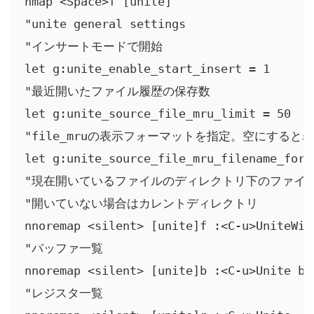
nmap <Space>f [unite]

"unite general settings

"インサートモードで開始

let g:unite_enable_start_insert = 1

"最近開いたファイル履歴の保存数

let g:unite_source_file_mru_limit = 50

"file_mruの表示フォーマットを指定。空にすると
let g:unite_source_file_mru_filename_forma
"現在開いているファイルのディレクトリ下のファイル
"開いていない場合はカレントディレクトリ

nnoremap <silent> [unite]f :<C-u>UniteWit
"バッファ一覧

nnoremap <silent> [unite]b :<C-u>Unite buf
"レジスタ一覧
