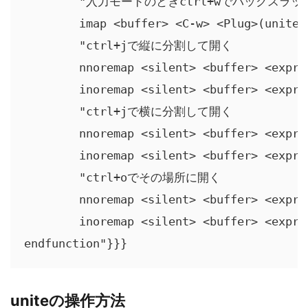
	"入力モードのときctrl+wでバックスラッシュも削除

	imap <buffer> <C-w> <Plug>(unite_delete_backward_path)

	"ctrl+jで縦に分割して開く

	nnoremap <silent> <buffer> <expr> <C-j> unite#do_action('split')

	inoremap <silent> <buffer> <expr> <C-j> unite#do_action('split')

	"ctrl+jで横に分割して開く

	nnoremap <silent> <buffer> <expr> <C-l> unite#do_action('vsplit')

	inoremap <silent> <buffer> <expr> <C-l> unite#do_action('vsplit')

	"ctrl+oでその場所に開く

	nnoremap <silent> <buffer> <expr> <C-o> unite#do_action('open')

	inoremap <silent> <buffer> <expr> <C-o> unite#do_action('open')

endfunction"}}}
uniteの操作方法