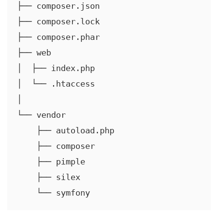
├── composer.json

├── composer.lock

├── composer.phar

├── web

│  ├── index.php

│  └── .htaccess

│

└── vendor

    ├── autoload.php

    ├── composer

    ├── pimple

    ├── silex

    └── symfony