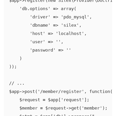
$app->register(new Silex\Provider\Doctrin
    'db.options' => array(

        'driver' => 'pdo_mysql',

        'dbname' => 'silex',

        'host' => 'localhost',

        'user' => '',

        'password' => ''

    )

));

// ...

$app->post('/member/register', function() 
    $request = $app['request'];

    $member = $request->get('member');
