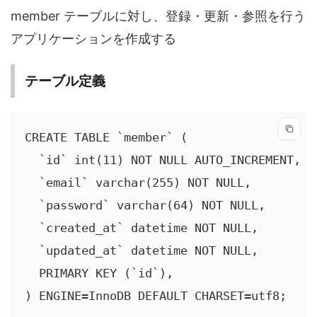
member テーブルに対し、登録・更新・参照を行う
アプリケーションを作成する
テーブル定義
CREATE TABLE `member` (

  `id` int(11) NOT NULL AUTO_INCREMENT,

  `email` varchar(255) NOT NULL,

  `password` varchar(64) NOT NULL,

  `created_at` datetime NOT NULL,

  `updated_at` datetime NOT NULL,

  PRIMARY KEY (`id`),

) ENGINE=InnoDB DEFAULT CHARSET=utf8;