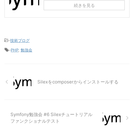
続きを見る
-
技術ブログ
-
PHP
,
勉強会
Silexをcomposerからインストールする
Symfony勉強会 #6 Silexチュートリアル
ファンクショナルテスト