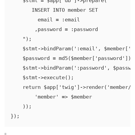
    $stmt = $app['db']->prepare("

       INSERT INTO member SET

         email = :email

        ,password = :password

    ");

    $stmt->bindParam(':email', $member['em
    $password = md5($member['password']);

    $stmt->bindParam(':password', $passwor
    $stmt->execute();

    return $app['twig']->render('member/f
        'member' => $member

    ));

});