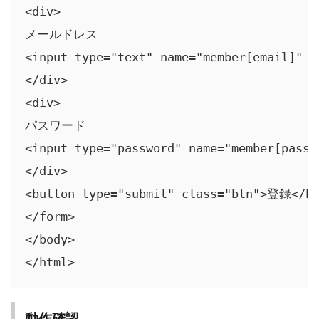
<div>

メールドレス

<input type="text" name="member[email]" va
</div>

<div>

パスワード

<input type="password" name="member[passwo
</div>

<button type="submit" class="btn">登録</bu
</form>

</body>

</html>
動作確認