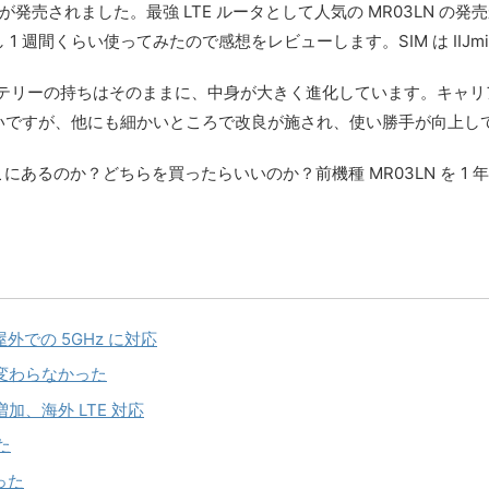
04LN が発売されました。最強 LTE ルータとして人気の MR03LN 
 週間くらい使ってみたので感想をレビューします。SIM は IIJm
バッテリーの持ちはそのままに、中身が大きく進化しています。キャ
いですが、他にも細かいところで改良が施され、使い勝手が向上し
いはどこにあるのか？どちらを買ったらいいのか？前機種 MR03LN を 
での 5GHz に対応
り変わらなかった
加、海外 LTE 対応
た
った