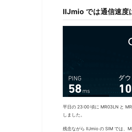
IIJmio では通信
平日の 23:00 頃に MR03L
しました。
残念ながら IIJmio の SIM 