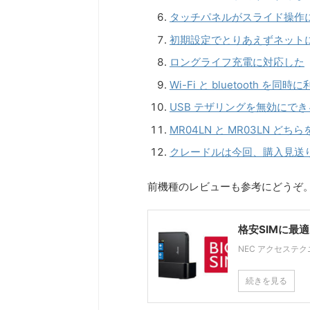
タッチパネルがスライド操作
初期設定でとりあえずネットに
ロングライフ充電に対応した
Wi-Fi と bluetooth 
USB テザリングを無効にで
MR04LN と MR03LN ど
クレードルは今回、購入見送
前機種のレビューも参考にどうぞ
格安SIMに最適！
NEC アクセステクニ
続きを見る