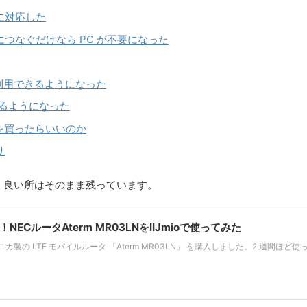
に対応した
つなぐだけなら PC が不要になった
を同時に利用できるようになった
きるようになった
ちらを買ったらいいのか
り
。良い所はそのまま残っています。
NECルータAterm MR03LNをIIJmioで使ってみた
カ製の LTE モバイルルータ 「Aterm MR03LN」 を購入しました。2 週間ほど使って