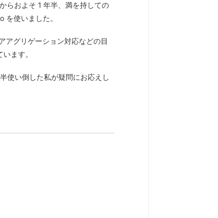
の発売からおよそ 1 年半、満を持しての
io を使いました。
リアアグリゲーション対応などの目
ています。
1 年半使い倒した私が疑問にお応えし