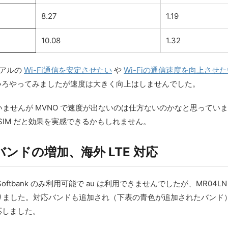
8.27
1.19
10.08
1.32
ュアルの
Wi-Fi通信を安定させたい
や
Wi-Fiの通信速度を向上させ
ろいろやってみましたが速度は大きく向上はしませんでした。
していませんが MVNO で速度が出ないのは仕方ないのかなと思って
 SIM だと効果を実感できるかもしれません。
バンドの増加、海外 LTE 対応
 と Softbank のみ利用可能で au は利用できませんでしたが、MR04
した。対応バンドも追加され（下表の青色が追加されたバンド）、doco
対応しました。