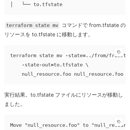
│   └── to.tfstate
コマンドで from.tfstate の
terraform state mv
リソースを to.tfstate に移動します。
terraform state mv -state=../from/from.tfs
    -state-out=to.tfstate \

    null_resource.foo null_resource.foo
実行結果。to.tfstate ファイルにリソースが移動し
ました。
Move "null_resource.foo" to "null_resource