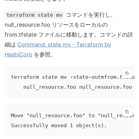
コマンドを実行し、
terraform state mv
null_resource.foo リソースをローカルの
from.tfstate ファイルに移動します。コマンドの詳
細は
Command: state mv - Terraform by
HashiCorp
を参照。
terraform state mv -state-out=from.tfstate
    null_resource.foo null_resource.foo
Move "null_resource.foo" to "null_resource
Successfully moved 1 object(s).