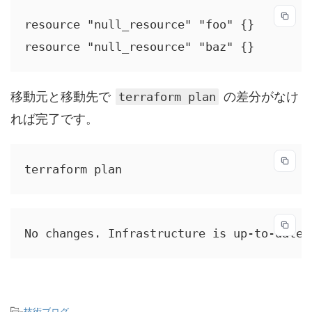
resource "null_resource" "foo" {}

resource "null_resource" "baz" {}
移動元と移動先で
の差分がなけ
terraform plan
れば完了です。
terraform plan
No changes. Infrastructure is up-to-date.
-
技術ブログ