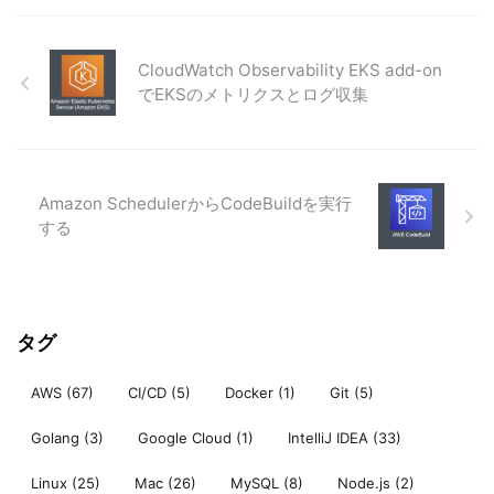
CloudWatch Observability EKS add-on
でEKSのメトリクスとログ収集
Amazon SchedulerからCodeBuildを実行
する
タグ
AWS
(67)
CI/CD
(5)
Docker
(1)
Git
(5)
Golang
(3)
Google Cloud
(1)
IntelliJ IDEA
(33)
Linux
(25)
Mac
(26)
MySQL
(8)
Node.js
(2)