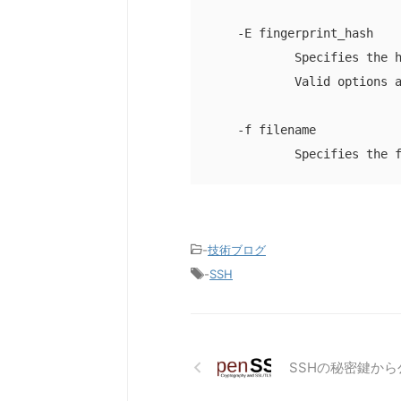
    -E fingerprint_hash

            Specifies the h
            Valid options a
    -f filename

            Specifies the 
-
技術ブログ
-
SSH
SSHの秘密鍵か