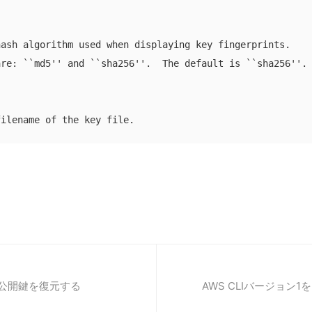
ash algorithm used when displaying key fingerprints.

re: ``md5'' and ``sha256''.  The default is ``sha256''.

filename of the key file.
ら公開鍵を復元する
AWS CLIバージョン1