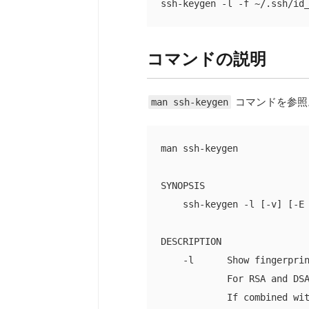
ssh-keygen -l -f ~/.ssh/id
コマンドの説明
コマンドを参照
man ssh-keygen
man ssh-keygen

SYNOPSIS

    ssh-keygen -l [-v] [-E 
DESCRIPTION

    -l      Show fingerprin
            For RSA and DSA
            If combined wit