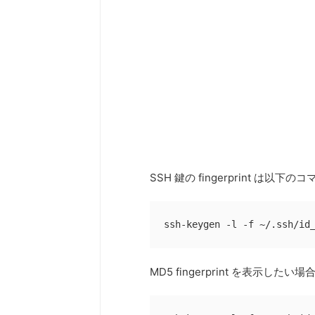
SSH 鍵の fingerprint は以
ssh-keygen -l -f ~/.ssh/id
MD5 fingerprint を表示し