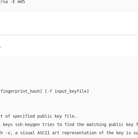
_rsa -E md5
。
fingerprint_hash] [-f input_keyfile]

t of specified public key file.

 keys ssh-keygen tries to find the matching public key f
h -v, a visual ASCII art representation of the key is su