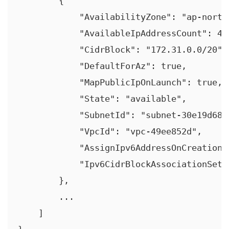
        {

            "AvailabilityZone": "ap-northe
            "AvailableIpAddressCount": 409
            "CidrBlock": "172.31.0.0/20",

            "DefaultForAz": true,

            "MapPublicIpOnLaunch": true,

            "State": "available",

            "SubnetId": "subnet-30e19d68",
            "VpcId": "vpc-49ee852d",

            "AssignIpv6AddressOnCreation":
            "Ipv6CidrBlockAssociationSet":
        },

        ...

    ]
